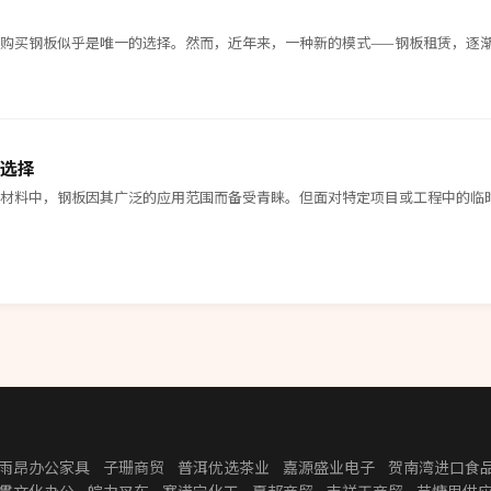
，购买钢板似乎是唯一的选择。然而，近年来，一种新的模式——钢板租赁，逐渐
选择
属材料中，钢板因其广泛的应用范围而备受青睐。但面对特定项目或工程中的临
雨昂办公家具
子珊商贸
普洱优选茶业
嘉源盛业电子
贺南湾进口食
贯文化办公
皖力叉车
赛诺宁化工
夏邦商贸
吉祥天商贸
芸慷思供