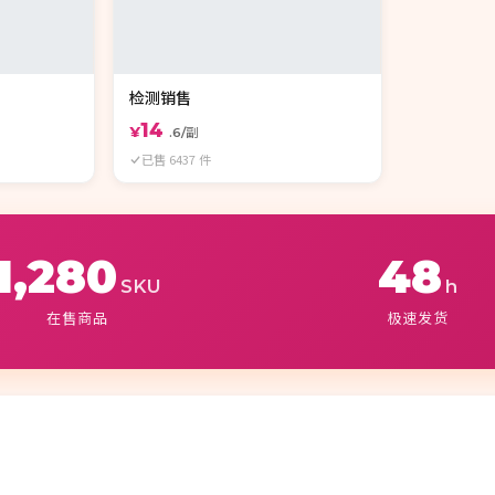
检测销售
14
¥
.6/副
已售 6437 件
1,280
48
SKU
h
在售商品
极速发货