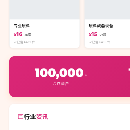
专业原料
原料成套设备
16
15
¥
¥
.8/套
.7/箱
已售 6439 件
已售 6438 件
100,000
+
合作商户
行业
资讯