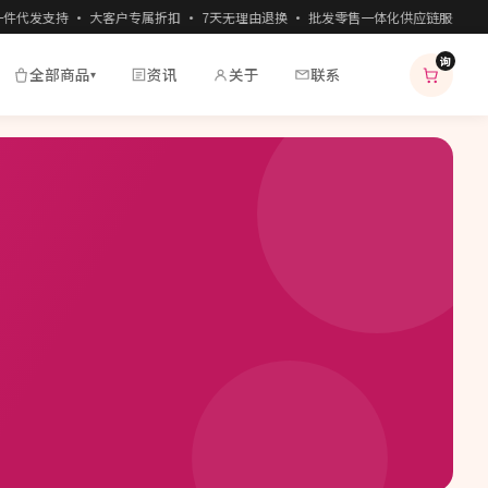
代发支持 · 大客户专属折扣 · 7天无理由退换 · 批发零售一体化供应链服务
询
全部商品
资讯
关于
联系
▾