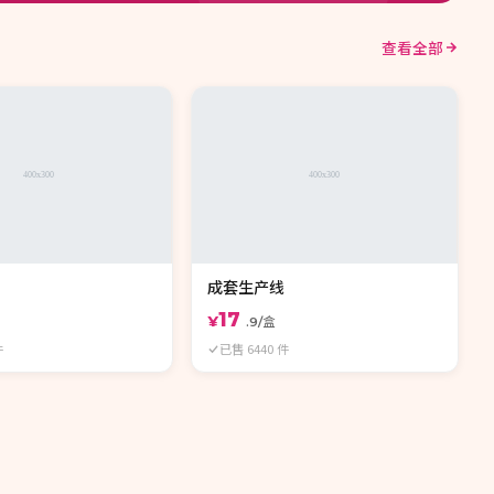
查看全部
成套生产线
17
¥
.9/盒
件
已售 6440 件