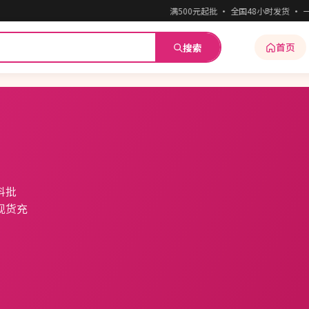
满500元起批 · 全国48小时发货 · 一件
首页
搜索
料批
现货充