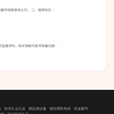
被市场接受和认可。 二、租赁的优…
时性需求时，购买钢板可能并非最优解…
品
宏伟礼业礼品
微空调设备
钢谷钢铁电商
尚呈靓号
应链
状元宝贝礼品