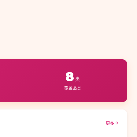
8
类
覆盖品类
更多